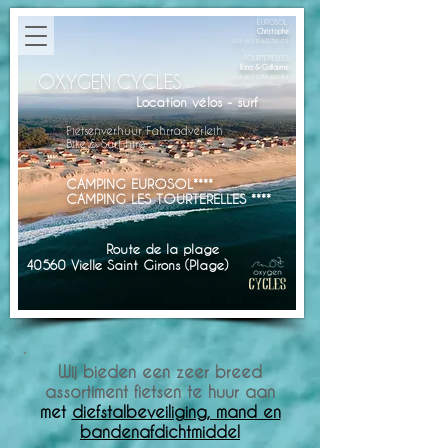
EUROSOL
Christophe
+33 6 12 62 53 73
TOURTERELLES
Ilona & Guillaume
OXYGEN CYCLES
+33 6 72 83 00 84
Location vélos - surf
Fietsenverhuur Fahrradverleih
Bike & Surf hire
CAMPING EUROSOL****
CAMPING LES TOURTERELLES ****
Route de la plage
40560 Vielle Saint Girons (Plage)
Wij bieden een zeer breed
assortiment fietsen te huur aan
met
diefstalbeveiliging, mand en
bandenafdichtmiddel