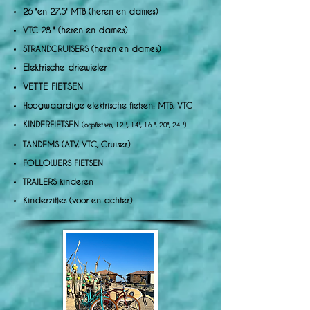
26 "en 27,5" MTB (heren en dames)
VTC 28 " (heren en dames)
STRANDCRUISERS (heren en dames)
Elektrische driewieler
VETTE FIETSEN
Hoogwaardige elektrische fietsen: MTB, VTC
KINDERFIETSEN
(loopfietsen, 12 ", 14", 16 ", 20", 24 ")
TANDEMS (ATV, VTC, Cruiser)
FOLLOWERS FIETSEN
TRAILERS kinderen
Kinderzitjes (voor en achter)